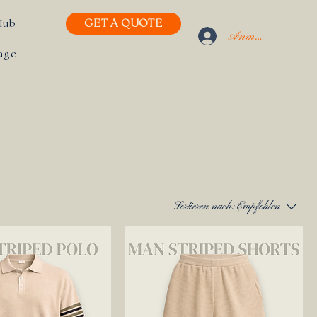
GET A QUOTE
Hub
Anmelden
Page
Sortieren nach:
Empfohlen