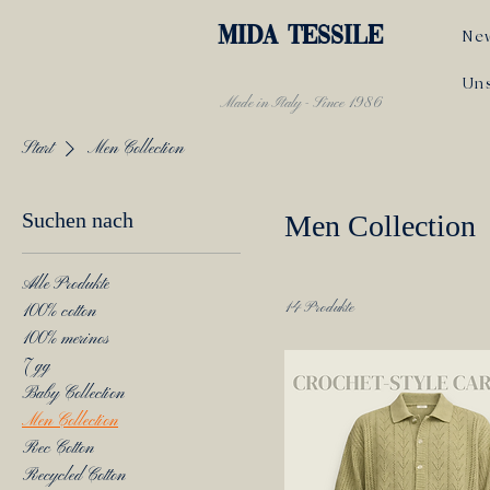
MIDA TESSILE
Ne
Un
Made in Italy - Since 1986
Start
Men Collection
Suchen nach
Men Collection
Alle Produkte
14 Produkte
100% cotton
100% merinos
7 gg
Baby Collection
Men Collection
Rec Cotton
Recycled Cotton